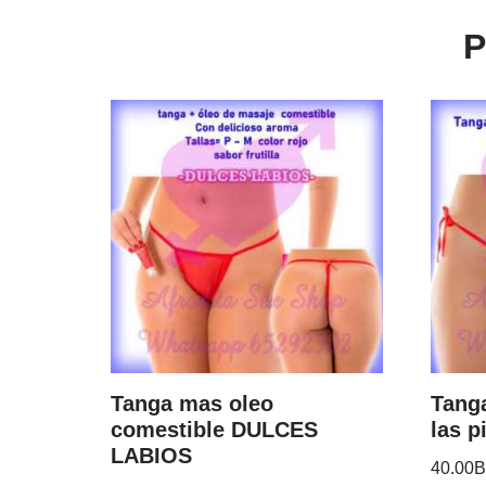
P
Tanga mas oleo
Tanga
comestible DULCES
las p
LABIOS
40.00
B