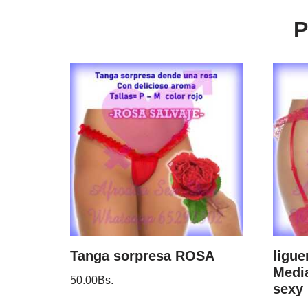
P
Tanga sorpresa ROSA
ligue
Medi
50.00
Bs.
sexy