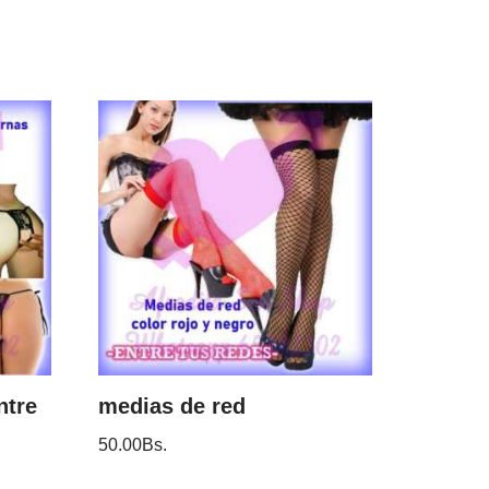
ntre
medias de red
50.00
Bs.