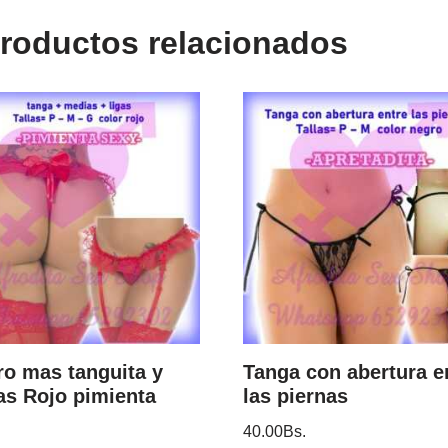
roductos relacionados
ro mas tanguita y
Tanga con abertura e
as Rojo pimienta
las piernas
40.00
Bs.