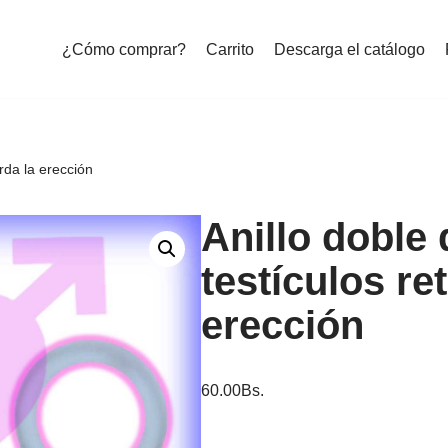
¿Cómo comprar?
Carrito
Descarga el catálogo
arda la erección
Anillo doble
testículos re
erección
60.00
Bs.