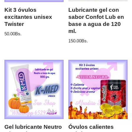
Kit 3 óvulos
Lubricante gel con
excitantes unisex
sabor Confot Lub en
Twister
base a agua de 120
ml.
50.00
Bs.
150.00
Bs.
Gel lubricante Neutro
Óvulos calientes