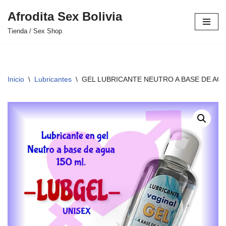
Afrodita Sex Bolivia
Saltar
Tienda / Sex Shop
al
contenido
Inicio
\
Lubricantes
\
GEL LUBRICANTE NEUTRO A BASE DE AGUA