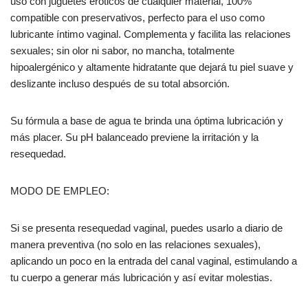
uso con juguetes eróticos de cualquier material, 100%
compatible con preservativos, perfecto para el uso como
lubricante íntimo vaginal. Complementa y facilita las relaciones
sexuales; sin olor ni sabor, no mancha, totalmente
hipoalergénico y altamente hidratante que dejará tu piel suave y
deslizante incluso después de su total absorción.
Su fórmula a base de agua te brinda una óptima lubricación y
más placer. Su pH balanceado previene la irritación y la
resequedad.
MODO DE EMPLEO:
Si se presenta resequedad vaginal, puedes usarlo a diario de
manera preventiva (no solo en las relaciones sexuales),
aplicando un poco en la entrada del canal vaginal, estimulando a
tu cuerpo a generar más lubricación y así evitar molestias.