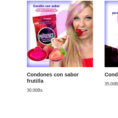
Condones con sabor
Condó
frutilla
35.00
B
30.00
Bs.