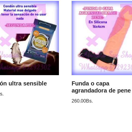
n ultra sensible
Funda o capa
agrandadora de pene
s.
260.00
Bs.