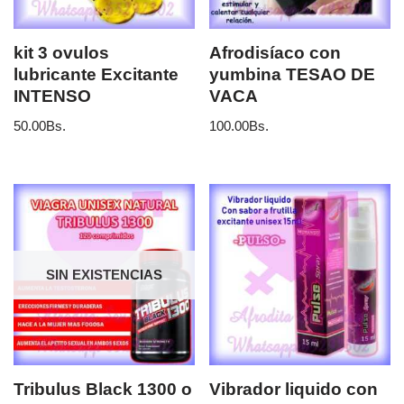
kit 3 ovulos
Afrodisíaco con
lubricante Excitante
yumbina TESAO DE
INTENSO
VACA
50.00
Bs.
100.00
Bs.
SIN EXISTENCIAS
Tribulus Black 1300 o
Vibrador liquido con