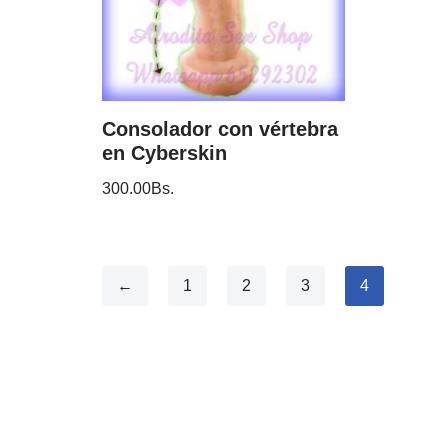
Consolador con vértebra
en Cyberskin
300.00
Bs.
←
1
2
3
4